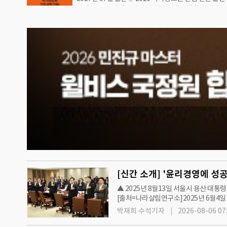
안내2026 국가정보원 7급(과학기술) 면접 합격가이드북
중심으로 사관학교 이전이나 통합을 강력하게 거부하는 
가정보원 7급(대테러·방첩) 면접 합격가이드북2026
상계엄령을 주도한 육사 출신은 일부…
7급(북한정보) 면접 합격가이드북2026 국가정보원 7
사) 면접 합격가이드북2026 국가정보원 7급(어학) 면
드북2026 국가정보원 7급(해외정보) 면접 합격가이드북
가정보원 9급 면접 합격가이드북2026 국가정보원 경력
격가이드북▲ [신간 안내] '2026 국가정보원 7급(과학
합격가…
▲ 2025년 8월13일 서울시 용산 대
[출처=나라살림연구소]2025년 6월4일
영 확산을 견인할 다양한 정책을 추진할 
박재희 수석기자
2026-08-06 07