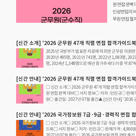
국무원 면접
통합, 방첩
가 이뤄지고
히 퇴역 육
사 출신은 
[신간 소개] '2026 군무원 47개 직렬 면접 합격가이드북
2025년 국방부가 발표한 자료에 따르면 군무원 의원
원 면접 완벽 대비' 책 출간 안내
2020년 495명, 2021년 741명, 2022년 1,083명, 202
명, 2024년 1,348명으로 매년 증가추세다.이중 약 8
용된지 5년이 되지 않은 신규 인력인 것으로 나타났다. 
사유로는 △군 조직 문화에 적응하기 어렵다 △급여 및
[신간 안내] '2026 군무원 47개 직렬 면접 합격가이드북
이 낮다 △산간 및 격오지 근무, 교통 및 생활 인프라 부
□ 신간 소개○ 2026 군무원 47개 직렬 면접 합격가이
원 면접 완벽 대비' 책 서문 안내 by 민진규
지 불편 문제가 커다 △인력부족에 따른 업무 부담이 
원 면접 완벽 대비□ 서지 정보○ 저자 : 민진규○ 판매가격 
훈련, 당직, 군행사 등 군 특유 업무 환경에 노출되어 있
원○ 출간일 : 2027년 07월 출간▲ [신간 안내] '202
시험에 합격했다 △전문성, 직무 발전 등 커리어 성장에
정보직) 면접 합격가이드북 - 국무원 면접 완벽 대비' 책
다 등이다.특히 폐쇄되어 있는 조직 문화나 낮은 급여 수
[출처=iNIS]□ 서론 안내3판을 출간하며…이재명정부
근무, 민간인 신분이지만 군 업무…
[신간 안내] '2026 국가정보원 7급·9급·경력직 면접
군 사관학교 통합, 방첩사 해체와 재구성, 드론작전사 
□ 신간 소개○ 2026 국가정보원 7급·9급·경력직 면
드북 - 국정원 면접 완벽 대비' 책 목차 안내 by 민진규
12〮3 비상계엄령으로 흐트러진 군 기강을 쇄신하기 
드북□ 서지 정보○ 저자 : 민진규○ 판매가격 : 4,900원
이뤄지고 있다. 하지만 개혁에 저항하는 군 내〮외부의
2027년 07월 출간◇ 2026 국가정보원 면접 관련 출간
반발 움직임도 거세지고 있어 우려된다.특히 퇴역 육군