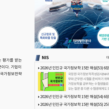
NIS
는 평가를 받는
문이다. 기업이
2026년 민진규 국가정보학 15판 해설(53) 6장
해 국가정보전략
국정원 국가정보적격성검사(NIAT
보보고서 생산과 배포 관련 질문
무와 군무원 시험을 준비하기 위해
가정보학을 공부하는 수험생들로
오는 질문 중 다른 수험생에게도 
이 될만한 내용을 정리해 공유하
2026년 민진규 국가정보학 15판 해설(54) 6장
…
보보고서 생산과 배포 관련 질문
2026년 민진규 국가정보학 15판 해설(55) 25