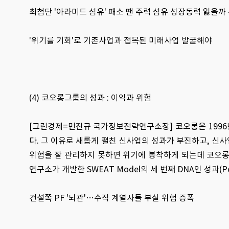
최첨단 '아라미드 섬유' 패소 땐 주력 섬유 성장동력 잃을까
'위기를 기회'로 기존사업과 접목된 미래사업 발굴해야
(4) 코오롱그룹의 성과 : 이익과 위험
[그린경제=민진규 국가정보전략연구소장] 코오롱은 1996
다. 그 이유로 새롭게 펼친 신사업의 성과가 부진하고, 신
위험을 잘 관리하지 못하면 위기에 봉착하게 되는데 코오
연구소가 개발한 SWEAT Model의 세 번째 DNA인 성과(Per
건설쪽 PF '뇌관'…수직 계열사들 부실 위험 증폭