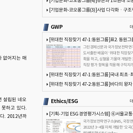
[기업문화-코오롱그룹(4)]듀폰과 1조원대 소
과따라 그룹 미래 달려[국가정보전략연구소]
[기업문화-코오롱그룹(3)]사업 다각화ㆍ구
진행중…성과는 미진[국가정보전략연구소]
GWP
[위대한 직장찾기 47-1:동원그룹]표2. 동원그
그린경제신문과 국가정보전략연
가대상 기업의 차원별 점수비교[국가정보전략
도서출판 배움이 ‘위대한 직장찾기
 없어지는 매
소]
획을 하고, 심혈을 기울여 개발한 
직장 평가 항목을 적용해 구직자가
호하는 기업을 대상으로 공동 평
[위대한 직장찾기 47-1:동원그룹]국내 최초·
의 원양어업기업[국가정보전략연구소]
[위대한 직장찾기 47-2:동원그룹]바다의 왕자
드 이미지에 수익성 등 높은 점수[국가정보전
년 설립된 네오
Ethics/ESG
소]
 못하고 있다.
[기획-기업 ESG 경영평가시스템] ⑥서울교
. 2012년까
국가정보전략연구소(iNIS, 국정연
진단(팔기생태계 모델 적용)
2022년 3~4월 자체 개발한 ‘오곡