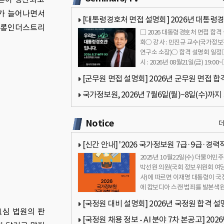
규
도가 늘어나면서
[대통령경호처 면접 설명회] 2026년 대통령
코오롱인더스트리
□ 2026 대통령경호처 면접 합격
면접 합격 설명회… 2026년 08월21일(금) 19:0
회○ 강사 : 민진규 교수(국가정
연구소 소장)○ 합격 설명회 일
시 : 2026년 08월21일(금) 19:00
의시간 : 19:…
[군무원 면접 설명회] 2026년 군무원 면접 합
명회… 2026년 08월12일(수) 18:00
국가정보원, 2026년 7월6일(월)~8일(수)까지
간 판교에서 AI 분야 전문경력직 채용 설명회 
Notice
[신간 안내] '2026 국가정보원 7급·9급·경력
2025년 10월22일(수) 더불어민
접 합격가이드북 - 국정원 면접 완벽 대비' 소개
박선원 의원(국회 정보위원회 여당
사)에 따르면 이재명 대통령이 국
에 캄보디아 스캔 범죄를 발본색
때까지 역량을 최대한 …
[국정원 대비 설명회] 2026년 국정원 합격 설
1심 법원의 판
회… 2026년 07월31일(금) 18:00
[국정원 채용 정보 - AI 분야 7차 본공고] 202