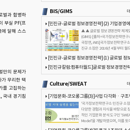
보기관의 민주적 통제와 균현 관련 질문
BIS/GIMS
글로벌과 합병하
 부실 PF(프
[민진규-글로벌 정보경영전략] (2) 기업경영
극에 달해 스스
▲ ▲ 글로벌 정보경영전략 체계
정보가 필수적으로 요구되는 이유
(GIMS) [출처=국가정보전략연구
국정연, iNIS]국가정보전략연구소
진규 소장은 2016년 4월 부터 월
타(대표 김용숙)에 글로벌 정보…
[민진규-글로벌 정보경영전략] (1) 글로벌 정
영전략(GIMS)이란 무엇인가?
[민진규칼럼:컴퓨터월드]글로벌 정보경영전
벌만의 문제가
(GIMS) 7회- 기업의 정보보고서 작성1[국가정
사가 무리한 택
Culture/SWEAT
략연구소]
양가를 고집하는
, 국내 경기침
[기업문화-코오롱그룹(3)]사업 다각화ㆍ구
'국가정보전략연구소 민진규 소장
진행중…성과는 미진[국가정보전략연구소]
다양한 경험과 지식을 바탕으로 
적인 기업문화 분석 도구인 'SWE
Model'을 개발하였으며, 이를 
'삼성문화 4.0'을 집필하였…