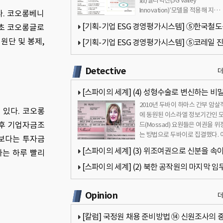
穀)밸리혁신(5G Valley
Innovation)’모델을 적용해 지…
다. 코오롱베니
[기획-기업 ESG 경영평가시스템] ⑤한국철
 초 코오롱글로
원단 및 봉제,
(코레일) 진단(팔기생태계 모델 적용)
[기획-기업 ESG 경영평가시스템] ⑤코레일 
(팔기생태계 모델 적용)
Detective
[스파이의 세계] (4) 성형수술로 변신하는 비
2010년 두바이 하마스 간부 암살
원
 있다. 코오롱
에 동원된 이스라엘 정보기간인 
이후 기업자금조
드(Mossad) 요원들은 여권을 위
는 방법으로 두바이로 집결했다. 
보다는 투자금
은 신용카드를 나눠 사용하거나 
[스파이의 세계] (3) 위조여권으로 신분을 속
다는 하루 빨리
비밀공작원
[스파이의 세계] (2) 북한 공작원의 마지막 임
공 및 실패사례
Opinion
[칼럼] 국정원 채용 준비방법 ⑭ 신원조사의 