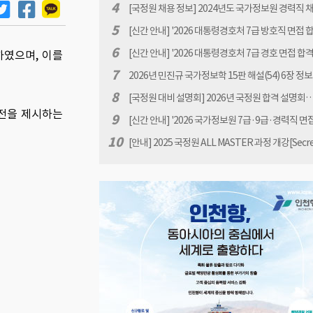
07.31(금). 16:00)
공고[원서접수 : 2026.1.12(월) 10:00 ~ 1.30(금) 16:
4
[국정원 채용 정보] 2024년도 국가정보원 경력직 
고
5
[신간 안내] '2026 대통령경호처 7급 방호직 면접 
이드북 -대통령경호처 면접 완벽 대비' 책 표지 안내 
6
[신간 안내] '2026 대통령경호처 7급 경호 면접 합
하였으며, 이를
진규
드북 -대통령경호처 면접 완벽 대비' 책 표지 안내 b
7
2026년 민진규 국가정보학 15판 해설(54) 6장 정
규
서 생산과 배포 관련 질문
8
[국정원 대비 설명회] 2026년 국정원 합격 설명회… 
발전을 제시하는
년 07월31일(금) 18:00
9
[신간 안내] '2026 국가정보원 7급·9급·경력직 면
가이드북 - 국정원 면접 완벽 대비' 소개
10
[안내] 2025 국정원 ALL MASTER 과정 개강[Secr
민진규]