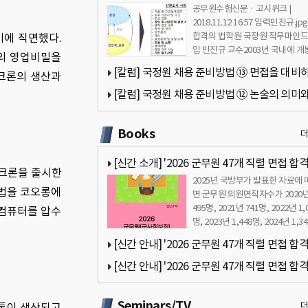
공무원수험신문 · 고시위크 |
성과 고려요소 - 민진규 교수(합격의 법학원)
2018.11.12 16:57 입력민진규.jp
합격의 법학원 국정원 직무마인드
에 직면했다.
임 민진규 교수2003년 국내에 개
’의 영업비밀을
홍콩 영화 ‘무간도’는 …
[칼럼] 국정원 채용 준비방법 ⑬ 면접을 대비
라크론의 생산과
자세 - 민진규 교수(합격의 법학원)
[칼럼] 국정원 채용 준비방법 ⑫ 논술의 의미와
쓰기 - 민진규 교수(합격의 법학원)
Books
[신간 소개] '2026 군무원 47개 직렬 면접 합
라크론을 출시한
2025년 국방부가 발표한 자료에 
드북 - 군무원 면접 완벽 대비' 책 출간 안내
비법을 코오롱에
면 군무원 의원면직자수가 2020
495명, 2021년 741명, 2022년 1,
 컴퓨터를 압수
명, 2023년 1,448명, 2024년 1,3
으…
[신간 안내] '2026 군무원 47개 직렬 면접 합
드북 - 군무원 면접 완벽 대비' 책 서문 안내 by 
[신간 안내] '2026 군무원 47개 직렬 면접 합
규
드북 - 군무원 면접 완벽 대비' 책 목차 안내 by 
Seminars/TV
 톤이 생산되고